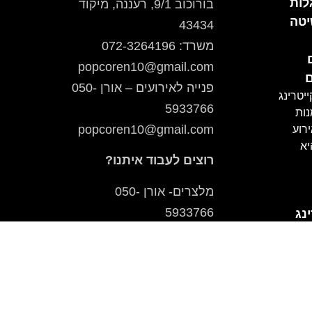
לות
בורוכוב 9/1, רעננה, מיקוד
טה
43434
משרד: 072-3264196
popcoren10@gmail.com
ם
פנייה לאירועים – אורן 050-
יטרינג
5933766
נות
popcoren10@gmail.com
ירוע
יא
רוצים לעבוד איתנו?
מלצרים- אורן 050-
5933766
נג
ם
opcoren10@gmail.com
שכחים:
טבחים- אורן 050-5933766
ספקים- קניין 050-
5933766
ת