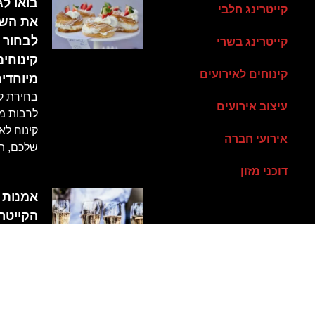
בואו לג
קייטרינג חלבי
את השי
לבחור
קייטרינג בשרי
קינוחים
קינוחים לאירועים
מיוחדי
בחירת קי
עיצוב אירועים
לרבות מ
קינוח לא
אירועי חברה
שלכם, ה
דוכני מזון
אמנות
הקייטרי
לאירועי
בלתי נ
חשיפת
מצוינות
קולינרי