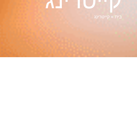
קייטרינג
בית
»
קייטרינג
דרושה לכם חברת קייטרינג מוצלחת לטובת אירוע,
מסיבה, כנס עסקי או לכל מטרה אחרת? אחרי שתקראו
את הדברים הבאים, תדעו כל מה שצריך לדעת על
שירותי קייטרינג לאירועים ואיך גם אתם, תקבלו המון
מחמאות מהאורחים. למה חשוב להגדיר קונספט. איך
מקבלים חוויה של טעם, בסגנון הרצוי לכם. אילו
סגנונות אפשריים ומהי הדרך המודרנית, לתקתק
קייטרינג מוצלח, בלי להתאמץ ובמינימום זמן.